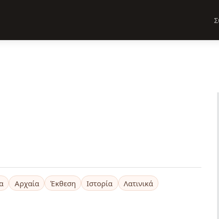
Σ
α
Αρχαία
Έκθεση
Ιστορία
Λατινικά