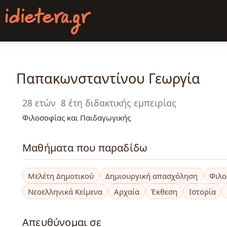
Παράκαμψη
προς
το
κυρίως
περιεχόμενο
Παπακωνσταντίνου Γεωργία
28 ετών
8 έτη διδακτικής εμπειρίας
Φιλοσοφίας και Παιδαγωγικής
Μαθήματα που παραδίδω
Μελέτη Δημοτικού
Δημιουργική απασχόληση
Φιλο
Νεοελληνικά Κείμενα
Αρχαία
Έκθεση
Ιστορία
Απευθύνομαι σε