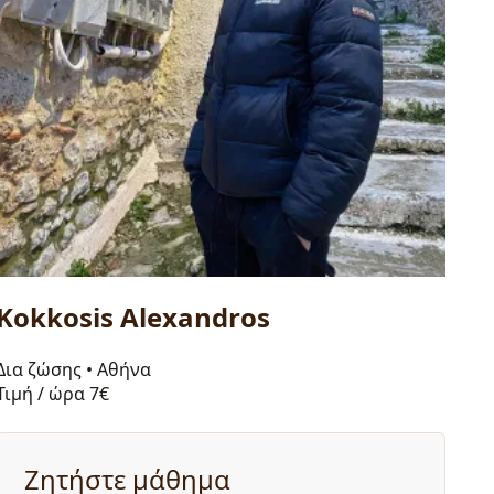
Kokkosis Alexandros
Δια ζώσης
•
Αθήνα
Τιμή / ώρα
7€
Ζητήστε μάθημα