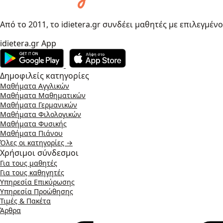
Από το 2011, το idietera.gr συνδέει μαθητές με επιλεγμέν
idietera.gr App
Δημοφιλείς κατηγορίες
Μαθήματα Αγγλικών
Μαθήματα Μαθηματικών
Μαθήματα Γερμανικών
Μαθήματα Φιλολογικών
Μαθήματα Φυσικής
Μαθήματα Πιάνου
Όλες οι κατηγορίες →
Χρήσιμοι σύνδεσμοι
Για τους μαθητές
Για τους καθηγητές
Υπηρεσία Επικύρωσης
Υπηρεσία Προώθησης
Τιμές & Πακέτα
Άρθρα