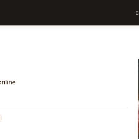
Σ
nline