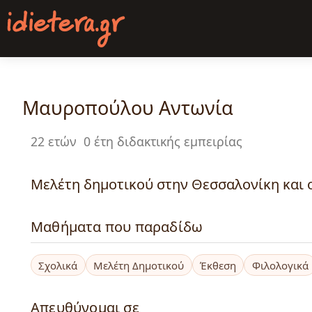
Παράκαμψη
προς
το
κυρίως
περιεχόμενο
Μαυροπούλου Αντωνία
22 ετών
0 έτη διδακτικής εμπειρίας
Μελέτη δημοτικού στην Θεσσαλονίκη και o
Μαθήματα που παραδίδω
Σχολικά
Μελέτη Δημοτικού
Έκθεση
Φιλολογικά
Απευθύνομαι σε