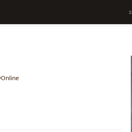
Σ
νOnline