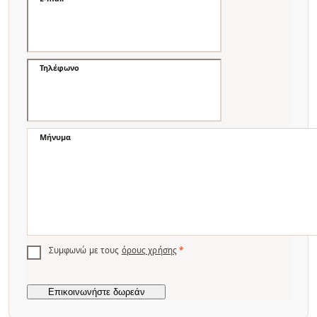
Τηλέφωνο
Μήνυμα
Συμφωνώ με τους
όρους χρήσης
*