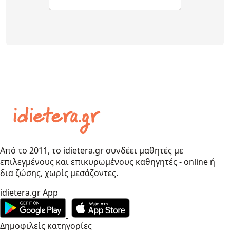
Από το 2011, το idietera.gr συνδέει μαθητές με
επιλεγμένους και επικυρωμένους καθηγητές - online ή
δια ζώσης, χωρίς μεσάζοντες.
idietera.gr App
Δημοφιλείς κατηγορίες