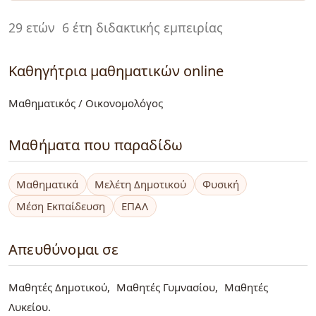
29 ετών
6 έτη διδακτικής εμπειρίας
Καθηγήτρια μαθηματικών online
Μαθηματικός / Οικονομολόγος
Μαθήματα που παραδίδω
Μαθηματικά
Μελέτη Δημοτικού
Φυσική
Μέση Εκπαίδευση
ΕΠΑΛ
Απευθύνομαι σε
Μαθητές Δημοτικού
Μαθητές Γυμνασίου
Μαθητές
Λυκείου