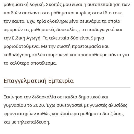
μαθηματική λογική. Σκοπός μου είναι η αυτοπεποίθηση των
παιδιών απέναντι στο μάθημα και κυρίως στον ίδιο τους
τον εαυτό. Έχω τρία ολοκληρωμένα σεμινάρια τα οποία
αφορούν τις μαθησιακές δυσκολίες , τα παιδαγωγικά και
την Ειδική Αγωγή. Τα τελευταία δύο είναι 9μηνα
μοριοδοτούμενα. Με την σωστή προετοιμασία και
καθοδήγηση, καλύπτουμε κενά και προσπαθούμε πάντα για
το καλύτερο αποτέλεσμα.
Επαγγελματική Εμπειρία
Ξεκίνησα την διδασκαλία σε παιδιά δημοτικού και
γυμνασίου το 2020. Έχω συνεργαστεί με γνωστές αλυσίδες
φροντιστηρίων καθώς και ιδιαίτερα μαθήματα δια ζώσης
και με τηλεκπαίδευση.