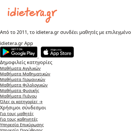
Από το 2011, το idietera.gr συνδέει μαθητές με επιλεγμέν
idietera.gr App
Δημοφιλείς κατηγορίες
Μαθήματα Αγγλικών
Μαθήματα Μαθηματικών
Μαθήματα Γερμανικών
Μαθήματα Φιλολογικών
Μαθήματα Φυσικής
Μαθήματα Πιάνου
Όλες οι κατηγορίες →
Χρήσιμοι σύνδεσμοι
Για τους μαθητές
Για τους καθηγητές
Υπηρεσία Επικύρωσης
Υπηρεσία Προώθησης