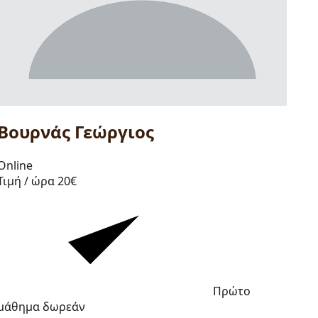
Βουρνάς Γεώργιος
Online
Τιμή / ώρα
20€
Πρώτο
μάθημα δωρεάν