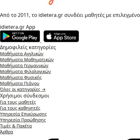
Από το 2011, το idietera.gr συνδέει μαθητές με επιλεγμέν
idietera.gr App
Δημοφιλείς κατηγορίες
Μαθήματα Αγγλικών
Μαθήματα Μαθηματικών
Μαθήματα Γερμανικών
Μαθήματα Φιλολογικών
Μαθήματα Φυσικής
Μαθήματα Πιάνου
Όλες οι κατηγορίες →
Χρήσιμοι σύνδεσμοι
Για τους μαθητές
Για τους καθηγητές
Υπηρεσία Επικύρωσης
Υπηρεσία Προώθησης
Τιμές & Πακέτα
Άρθρα