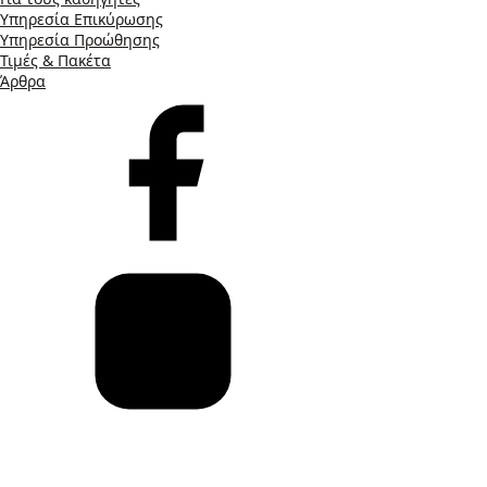
Υπηρεσία Επικύρωσης
Υπηρεσία Προώθησης
Τιμές & Πακέτα
Άρθρα