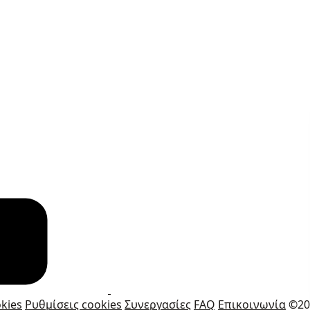
kies
Ρυθμίσεις cookies
Συνεργασίες
FAQ
Επικοινωνία
©20