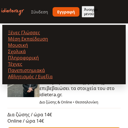
Παράκαμψη
προς
Άνοιγμα
Σύνδεση
Εγγραφή
μενού
το
κυρίως
περιεχόμενο
Ξένες Γλώσσες
Γερακούδη Mαρία
Μέση Εκπαίδευση
Μουσική
Σχολικά
Πληροφορική
Γερακούδη Mαρία
Τέχνες
Πανεπιστημιακά
5.0
(16)
Επικυρωμένος
Αθλητισμός / Ευεξία
Επικυρωμένος καθηγητής. Έχει
επιβεβαιώσει τα στοιχεία του στο
idietera.gr.
Δια ζώσης & Online
•
Θεσσαλονίκη
Δια ζώσης / ώρα
14€
Online / ώρα
14€