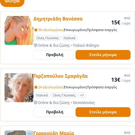
Φίλτρα
Δημητριάδη Βανέσσα
Από
15€
/ ώρα
58 αξιολογήσεις
Επικυρωμένος
Πρόσφατα ενεργός
Ξένες Γλώσσες
Ιταλικά
Online & δια ζώσης
•
Παλαιό Φάληρο
Προβολή
Στείλε μήνυμα
Τερζοπούλου Σμαράγδα
Από
13€
/ ώρα
24 αξιολογήσεις
Επικυρωμένος
Πρόσφατα ενεργός
Ιταλικά
Ξένες Γλώσσες
+1
Online & δια ζώσης
•
Θεσσαλονίκη
Προβολή
Στείλε μήνυμα
Γερακούδη Mαρία
Από