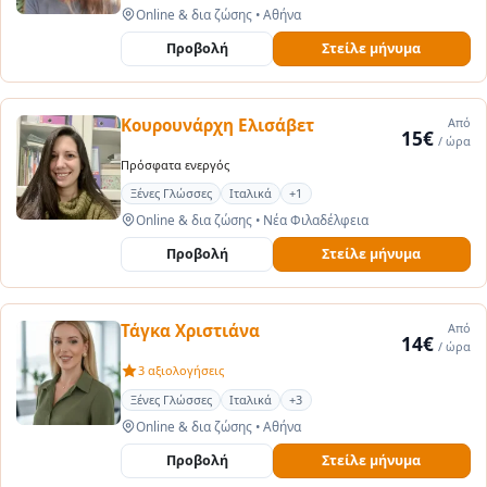
Online & δια ζώσης
•
Αθήνα
Προβολή
Στείλε μήνυμα
Κουρουνάρχη Ελισάβετ
Από
15€
/ ώρα
Πρόσφατα ενεργός
Ξένες Γλώσσες
Ιταλικά
+1
Online & δια ζώσης
•
Νέα Φιλαδέλφεια
Προβολή
Στείλε μήνυμα
Τάγκα Χριστιάνα
Από
14€
/ ώρα
3 αξιολογήσεις
Ξένες Γλώσσες
Ιταλικά
+3
Online & δια ζώσης
•
Αθήνα
Προβολή
Στείλε μήνυμα