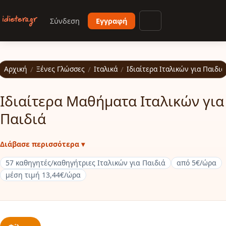
Παράκαμψη προς το κυρίως περιεχόμενο
Σύνδεση
Εγγραφή
Άνοιγμα μενού
Αρχική
/
Ξένες Γλώσσες
/
Ιταλικά
/
Ιδιαίτερα Ιταλικών για Παιδιά
Ιδιαίτερα Μαθήματα Ιταλικών για
Παιδιά
Διάβασε περισσότερα ▾
57 καθηγητές/καθηγήτριες Ιταλικών για Παιδιά
από 5€/ώρα
μέση τιμή 13,44€/ώρα