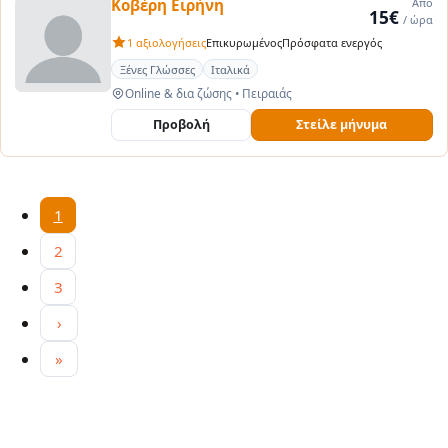
Κοβέρη Ειρήνη
Από
15€
/ ώρα
1 αξιολογήσεις
Επικυρωμένος
Πρόσφατα ενεργός
Ξένες Γλώσσες
Ιταλικά
Online & δια ζώσης
•
Πειραιάς
Προβολή
Στείλε μήνυμα
Τρέχουσα σελίδα
1
2
3
Next page
›
Last page
»