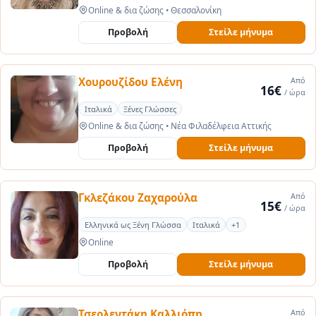
Online & δια ζώσης
•
Θεσσαλονίκη
Προβολή
Στείλε μήνυμα
Χουρουζίδου Ελένη
Από
16€
/ ώρα
Ιταλικά
Ξένες Γλώσσες
Online & δια ζώσης
•
Νέα Φιλαδέλφεια Αττικής
Προβολή
Στείλε μήνυμα
Γκλεζάκου Zαχαρούλα
Από
15€
/ ώρα
Ελληνικά ως Ξένη Γλώσσα
Ιταλικά
+1
Online
Προβολή
Στείλε μήνυμα
Τσερλεντάκη Καλλιόπη
Από