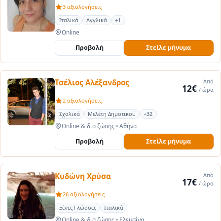
3 αξιολογήσεις
Ιταλικά
Αγγλικά
+1
Online
Προβολή
Στείλε μήνυμα
Τσέλιος Αλέξανδρος
Από
12€
/ ώρα
2 αξιολογήσεις
Σχολικά
Μελέτη Δημοτικού
+32
Online & δια ζώσης
•
Αθήνα
Προβολή
Στείλε μήνυμα
Κυδώνη Χρύσα
Από
17€
/ ώρα
26 αξιολογήσεις
Ξένες Γλώσσες
Ιταλικά
Online & δια ζώσης
•
Ελευσίνα