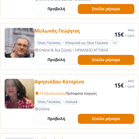
Προβολή
Στείλε μήνυμα
Μυλωνάς Γεώργιος
Από
15€
/ ώρα
Ξένες Γλώσσες
Ελληνικά ως Ξένη Γλώσσα
+1
Online & δια ζώσης
•
ΗΡΑΚΛΕΙΟ ΑΤΤΙΚΗΣ
Προβολή
Στείλε μήνυμα
Αφησιάδου Κατερίνα
Από
15€
/ ώρα
13 αξιολογήσεις
Πρόσφατα ενεργός
Ξένες Γλώσσες
Ιταλικά
Online
Προβολή
Στείλε μήνυμα