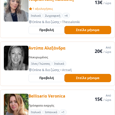
13€
/ ώρα
1 αξιολογήσεις
Ιταλικά
Ζωγραφική
+4
Online & δια ζώσης
•
Thessaloniki
Προβολή
Στείλε μήνυμα
Αντύπα Αλεξάνδρα
Από
20€
/ ώρα
Επικυρωμένος
Ξένες Γλώσσες
Ιταλικά
Online & δια ζώσης
•
Αττική
Προβολή
Στείλε μήνυμα
Bellisario Veronica
Από
15€
/ ώρα
Πρόσφατα ενεργός
Ιταλικά
Ισπανικά
+1