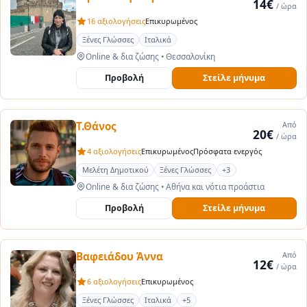
14€
/ ώρα
16 αξιολογήσεις
Επικυρωμένος
Ξένες Γλώσσες
Ιταλικά
Online & δια ζώσης
•
Θεσσαλονίκη
Προβολή
Στείλε μήνυμα
Τ.Θάνος
Από
20€
/ ώρα
4 αξιολογήσεις
Επικυρωμένος
Πρόσφατα ενεργός
Μελέτη Δημοτικού
Ξένες Γλώσσες
+3
Online & δια ζώσης
•
Αθήνα και νότια προάστια
Προβολή
Στείλε μήνυμα
Βαφειάδου Άννα
Από
12€
/ ώρα
6 αξιολογήσεις
Επικυρωμένος
Ξένες Γλώσσες
Ιταλικά
+5