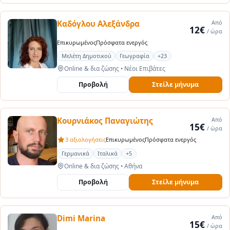
Καδόγλου Αλεξάνδρα
Από
12€
/ ώρα
Επικυρωμένος
Πρόσφατα ενεργός
Μελέτη Δημοτικού
Γεωγραφία
+23
Online & δια ζώσης
•
Νέοι Επιβάτες
Προβολή
Στείλε μήνυμα
Κουρνιάκος Παναγιώτης
Από
15€
/ ώρα
3 αξιολογήσεις
Επικυρωμένος
Πρόσφατα ενεργός
Γερμανικά
Ιταλικά
+5
Online & δια ζώσης
•
Αθήνα
Προβολή
Στείλε μήνυμα
Dimi Marina
Από
15€
/ ώρα