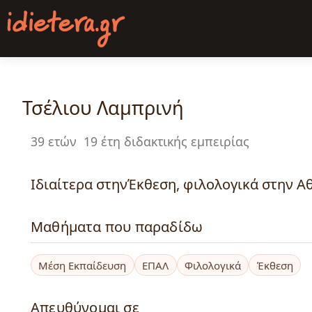
Παράκαμψη
προς
το
κυρίως
περιεχόμενο
Τσέλιου Λαμπρινή
39 ετών
19 έτη διδακτικής εμπειρίας
Ιδιαίτερα στηνΈκθεση, φιλολογικά στην Αθ
Μαθήματα που παραδίδω
Μέση Εκπαίδευση
ΕΠΑΛ
Φιλολογικά
Έκθεση
Απευθύνομαι σε