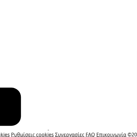
kies
Ρυθμίσεις cookies
Συνεργασίες
FAQ
Επικοινωνία
©20