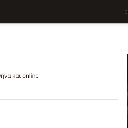
Σ
ήνα και online