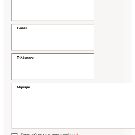
E-mail
Τηλέφωνο
Μήνυμα
Συμφωνώ με τους
όρους χρήσης
*