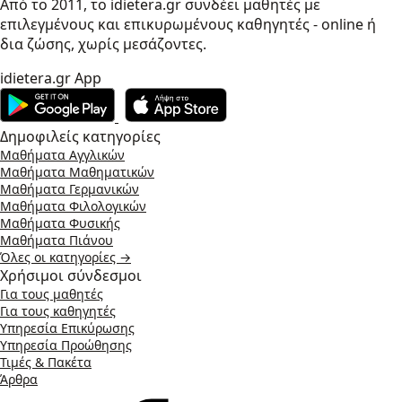
Από το 2011, το idietera.gr συνδέει μαθητές με
επιλεγμένους και επικυρωμένους καθηγητές - online ή
δια ζώσης, χωρίς μεσάζοντες.
idietera.gr App
Δημοφιλείς κατηγορίες
Μαθήματα Αγγλικών
Μαθήματα Μαθηματικών
Μαθήματα Γερμανικών
Μαθήματα Φιλολογικών
Μαθήματα Φυσικής
Μαθήματα Πιάνου
Όλες οι κατηγορίες →
Χρήσιμοι σύνδεσμοι
Για τους μαθητές
Για τους καθηγητές
Υπηρεσία Επικύρωσης
Υπηρεσία Προώθησης
Τιμές & Πακέτα
Άρθρα