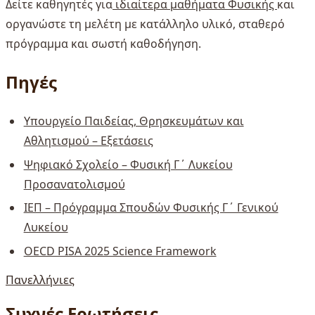
Δείτε καθηγητές για
ιδιαίτερα μαθήματα Φυσικής
και
οργανώστε τη μελέτη με κατάλληλο υλικό, σταθερό
πρόγραμμα και σωστή καθοδήγηση.
Πηγές
Υπουργείο Παιδείας, Θρησκευμάτων και
Αθλητισμού – Εξετάσεις
Ψηφιακό Σχολείο – Φυσική Γ΄ Λυκείου
Προσανατολισμού
ΙΕΠ – Πρόγραμμα Σπουδών Φυσικής Γ΄ Γενικού
Λυκείου
OECD PISA 2025 Science Framework
Πανελλήνιες
Συχνές Ερωτήσεις