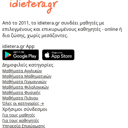
Από το 2011, το idietera.gr συνδέει μαθητές με
επιλεγμένους και επικυρωμένους καθηγητές - online ή
δια ζώσης, χωρίς μεσάζοντες.
idietera.gr App
Δημοφιλείς κατηγορίες
Μαθήματα Αγγλικών
Μαθήματα Μαθηματικών
Μαθήματα Γερμανικών
Μαθήματα Φιλολογικών
Μαθήματα Φυσικής
Μαθήματα Πιάνου
Όλες οι κατηγορίες →
Χρήσιμοι σύνδεσμοι
Για τους μαθητές
Για τους καθηγητές
Υπηρεσία Επικύρωσης