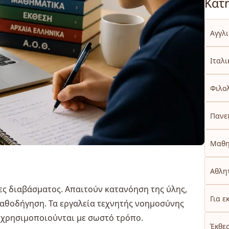
Κατ
Αγγλ
Ιταλι
Φιλο
Πανε
Μαθη
Αθλητ
ες διαβάσματος. Απαιτούν κατανόηση της ύλης,
Για ε
αθοδήγηση. Τα εργαλεία τεχνητής νοημοσύνης
α χρησιμοποιούνται με σωστό τρόπο.
Έκθε