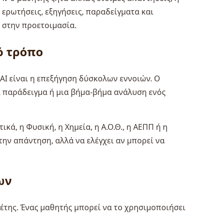
 ερωτήσεις, εξηγήσεις, παραδείγματα και
α στην προετοιμασία.
ό τρόπο
AI είναι η επεξήγηση δύσκολων εννοιών. Ο
α παράδειγμα ή μια βήμα-βήμα ανάλυση ενός
ά, η Φυσική, η Χημεία, η Α.Ο.Θ., η ΑΕΠΠ ή η
την απάντηση, αλλά να ελέγχει αν μπορεί να
ων
λέτης. Ένας μαθητής μπορεί να το χρησιμοποιήσει