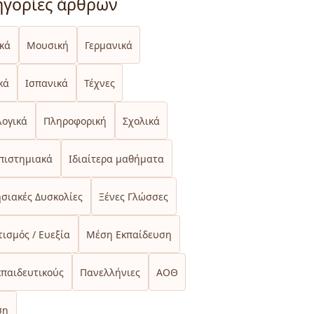
ηγορίες άρθρων
ικά
Μουσική
Γερμανικά
κά
Ισπανικά
Τέχνες
λογικά
Πληροφορική
Σχολικά
πιστημιακά
Ιδιαίτερα μαθήματα
σιακές Δυσκολίες
Ξένες Γλώσσες
ισμός / Ευεξία
Μέση Εκπαίδευση
κπαιδευτικούς
Πανελλήνιες
ΑΟΘ
ση