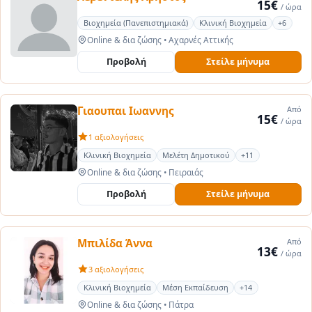
15€
/ ώρα
Βιοχημεία (Πανεπιστημιακά)
Κλινική Βιοχημεία
+6
Online & δια ζώσης
•
Αχαρνές Αττικής
Προβολή
Στείλε μήνυμα
Γιαουπαι Ιωαννης
Από
15€
/ ώρα
1 αξιολογήσεις
Κλινική Βιοχημεία
Μελέτη Δημοτικού
+11
Online & δια ζώσης
•
Πειραιάς
Προβολή
Στείλε μήνυμα
Μπιλίδα Άννα
Από
13€
/ ώρα
3 αξιολογήσεις
Κλινική Βιοχημεία
Μέση Εκπαίδευση
+14
Online & δια ζώσης
•
Πάτρα