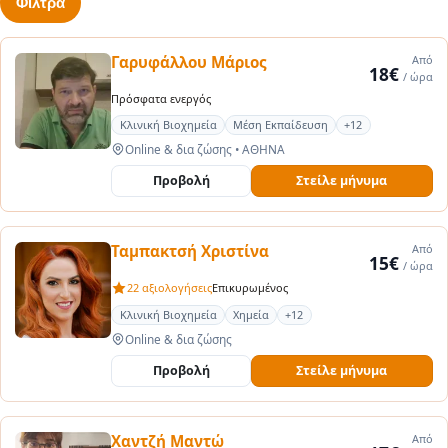
Φίλτρα
Γαρυφάλλου Μάριος
Από
18€
/ ώρα
Πρόσφατα ενεργός
Κλινική Βιοχημεία
Μέση Εκπαίδευση
+12
Online & δια ζώσης
•
ΑΘΗΝΑ
Προβολή
Στείλε μήνυμα
Ταμπακτσή Χριστίνα
Από
15€
/ ώρα
22 αξιολογήσεις
Επικυρωμένος
Κλινική Βιοχημεία
Χημεία
+12
Online & δια ζώσης
Προβολή
Στείλε μήνυμα
Χαντζή Μαντώ
Από