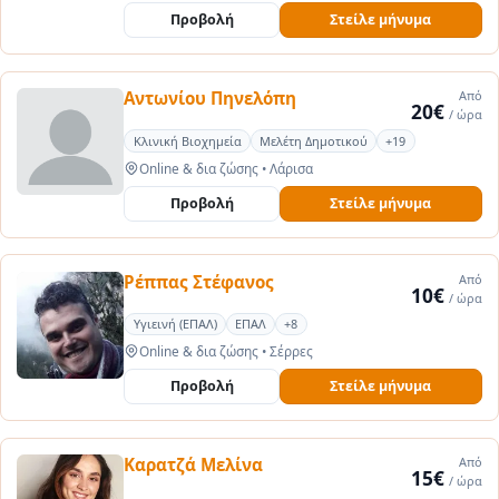
Προβολή
Στείλε μήνυμα
Αντωνίου Πηνελόπη
Από
20€
/ ώρα
Κλινική Βιοχημεία
Μελέτη Δημοτικού
+19
Online & δια ζώσης
•
Λάρισα
Προβολή
Στείλε μήνυμα
Ρέππας Στέφανος
Από
10€
/ ώρα
Υγιεινή (ΕΠΑΛ)
ΕΠΑΛ
+8
Online & δια ζώσης
•
Σέρρες
Προβολή
Στείλε μήνυμα
Καρατζά Μελίνα
Από
15€
/ ώρα