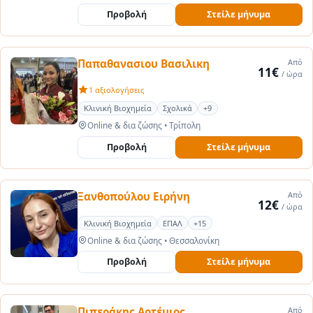
Προβολή
Στείλε μήνυμα
Παπαθανασιου Βασιλικη
Από
11€
/ ώρα
1 αξιολογήσεις
Κλινική Βιοχημεία
Σχολικά
+9
Online & δια ζώσης
•
Τρίπολη
Προβολή
Στείλε μήνυμα
Ξανθοπούλου Ειρήνη
Από
12€
/ ώρα
Κλινική Βιοχημεία
ΕΠΑΛ
+15
Online & δια ζώσης
•
Θεσσαλονίκη
Προβολή
Στείλε μήνυμα
Πιπεράκης Αρτέμιος
Από