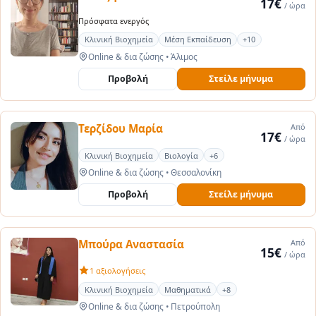
17€
/ ώρα
Πρόσφατα ενεργός
Κλινική Βιοχημεία
Μέση Εκπαίδευση
+10
Online & δια ζώσης
•
Άλιμος
Προβολή
Στείλε μήνυμα
Τερζίδου Μαρία
Από
17€
/ ώρα
Κλινική Βιοχημεία
Βιολογία
+6
Online & δια ζώσης
•
Θεσσαλονίκη
Προβολή
Στείλε μήνυμα
Μπούρα Αναστασία
Από
15€
/ ώρα
1 αξιολογήσεις
Κλινική Βιοχημεία
Μαθηματικά
+8
Online & δια ζώσης
•
Πετρούπολη