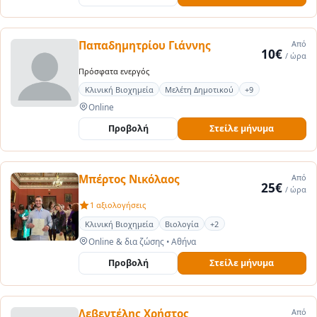
Παπαδημητρίου Γιάννης
Από
10€
/ ώρα
Πρόσφατα ενεργός
Κλινική Βιοχημεία
Μελέτη Δημοτικού
+9
Online
Προβολή
Στείλε μήνυμα
Μπέρτος Νικόλαος
Από
25€
/ ώρα
1 αξιολογήσεις
Κλινική Βιοχημεία
Βιολογία
+2
Online & δια ζώσης
•
Αθήνα
Προβολή
Στείλε μήνυμα
Λεβεντέλης Χρήστος
Από