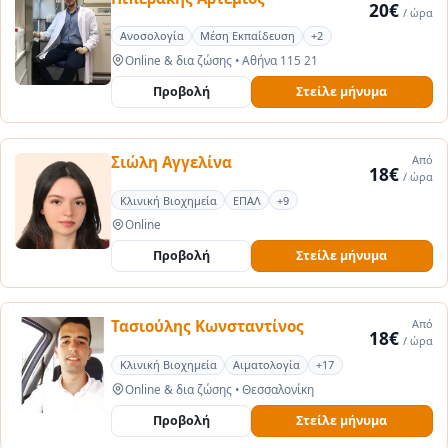
20€
/ ώρα
Ανοσολογία
Μέση Εκπαίδευση
+2
Online & δια ζώσης
•
Αθήνα 115 21
Προβολή
Στείλε μήνυμα
Σιώλη Αγγελίνα
Από
18€
/ ώρα
Κλινική Βιοχημεία
ΕΠΑΛ
+9
Online
Προβολή
Στείλε μήνυμα
Τασιούλης Κωνσταντίνος
Από
18€
/ ώρα
Κλινική Βιοχημεία
Αιματολογία
+17
Online & δια ζώσης
•
Θεσσαλονίκη
Προβολή
Στείλε μήνυμα