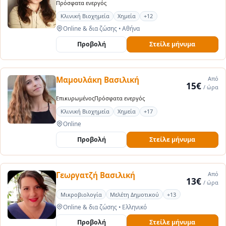
Πρόσφατα ενεργός
Κλινική Βιοχημεία
Χημεία
+12
Online & δια ζώσης
•
Αθήνα
Προβολή
Στείλε μήνυμα
Μαμουλάκη Βασιλική
Από
15€
/ ώρα
Επικυρωμένος
Πρόσφατα ενεργός
Κλινική Βιοχημεία
Χημεία
+17
Online
Προβολή
Στείλε μήνυμα
Γεωργατζή Βασιλική
Από
13€
/ ώρα
Μικροβιολογία
Μελέτη Δημοτικού
+13
Online & δια ζώσης
•
Ελληνικό
Προβολή
Στείλε μήνυμα