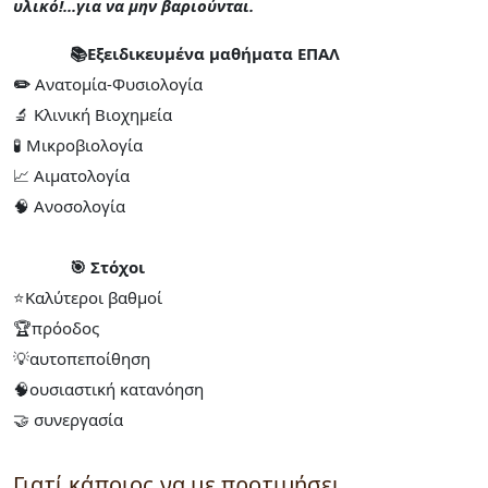
υλικό!...για να μην βαριούνται.
📚Εξειδικευμένα μαθήματα ΕΠΑΛ
✏️
Ανατομία-Φυσιολογία
🔬 Κλινική Βιοχημεία
🧪 Μικροβιολογία
📈 Αιματολογία
🧠 Ανοσολογία
🎯 Στόχοι
⭐Καλύτεροι βαθμοί
🏆πρόοδος
💡αυτοπεποίθηση
🧠ουσιαστική κατανόηση
🤝 συνεργασία
Γιατί κάποιος να με προτιμήσει