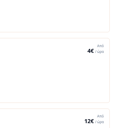
Από
4€
/ ώρα
Από
12€
/ ώρα