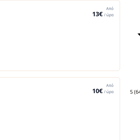
Από
13€
/ ώρα
Από
10€
5
(6
/ ώρα