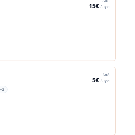
Από
15€
/ ώρα
Από
5€
/ ώρα
+3