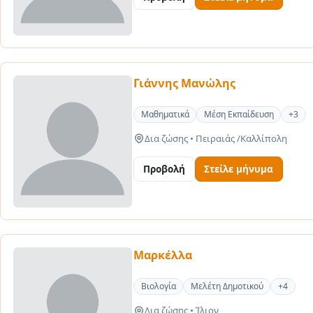
Γιάννης Μανώλης
Μαθηματικά
Μέση Εκπαίδευση
+3
Δια ζώσης
•
Πειραιάς /Καλλίπολη
Προβολή
Στείλε μήνυμα
Μαρκέλλα
Βιολογία
Μελέτη Δημοτικού
+4
Δια ζώσης
•
Ίλιον