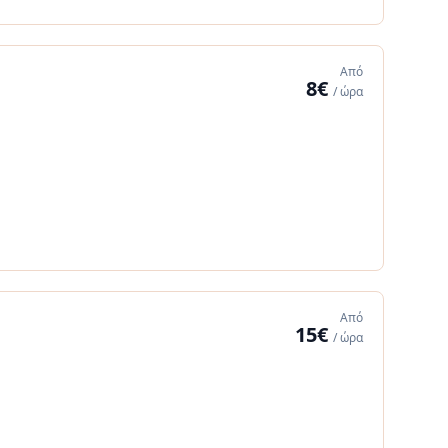
Από
8€
/ ώρα
Από
15€
/ ώρα