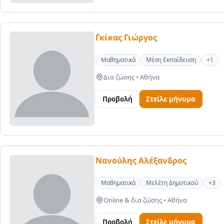
Γκίκας Γιώργος
Μαθηματικά
Μέση Εκπαίδευση
+1
Δια ζώσης
•
Αθήνα
Προβολή
Στείλε μήνυμα
Νανούλης Αλέξανδρος
Μαθηματικά
Μελέτη Δημοτικού
+3
Online & δια ζώσης
•
Αθήνα
Προβολή
Στείλε μήνυμα