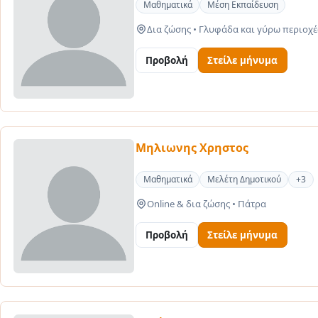
Μαθηματικά
Μέση Εκπαίδευση
Δια ζώσης
•
Γλυφάδα και γύρω περιοχέ
Προβολή
Στείλε μήνυμα
Μηλιωνης Χρηστος
Μαθηματικά
Μελέτη Δημοτικού
+3
Online & δια ζώσης
•
Πάτρα
Προβολή
Στείλε μήνυμα