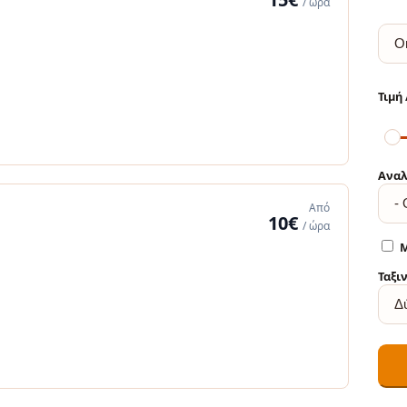
/ ώρα
Αναλ
Από
10€
/ ώρα
Μ
Ταξι