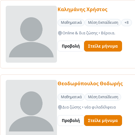
Καλημάνης Χρήστος
Μαθηματικά
Μέση Εκπαίδευση
+8
Online & δια ζώσης
•
Βέροια.
Προβολή
Στείλε μήνυμα
Θεοδωρόπουλος Θοδωρής
Μαθηματικά
Μέση Εκπαίδευση
Δια ζώσης
•
νέα φιλαδέλφεια
Προβολή
Στείλε μήνυμα