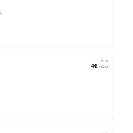
ς
Από
4€
/ ώρα