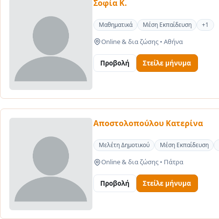
Σοφία Κ.
Μαθηματικά
Μέση Εκπαίδευση
+1
Online & δια ζώσης
•
Αθήνα
Προβολή
Στείλε μήνυμα
Αποστολοπούλου Κατερίνα
Μελέτη Δημοτικού
Μέση Εκπαίδευση
Online & δια ζώσης
•
Πάτρα
Προβολή
Στείλε μήνυμα