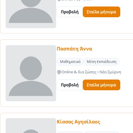
Προβολή
Στείλε μήνυμα
Πασπάτη Άννα
Μαθηματικά
Μέση Εκπαίδευση
Online & δια ζώσης
•
Νέα Σμύρνη
Προβολή
Στείλε μήνυμα
Κίσσας Αγησίλαος