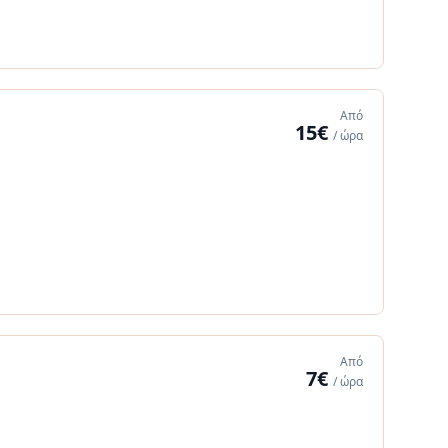
Από
15€
/ ώρα
Από
7€
/ ώρα