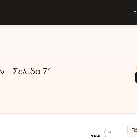
Σ
 – Σελίδα 71
Από
15€