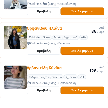
Online & δια ζώσης
•
Θεσσαλονίκη
Προβολή
Στείλε μήνυμα
Ορφανίδου Ηλιάνα
Από
8€
/ ώρα
IB Modern Greek
Μελέτη Δημοτικού
+10
Online & δια ζώσης
•
Ρέθυμνο
Προβολή
Στείλε μήνυμα
Αρβανιτίδη Κύνθια
Από
12€
/ ώρα
Ελληνικά ως Ξένη Γλώσσα
Σχολικά
+11
Online & δια ζώσης
•
Θεσσαλονίκη
Προβολή
Στείλε μήνυμα