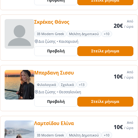
Προβολή
Στείλε μήνυμα
Σκρέκας Θάνος
Από
20€
/ ώρα
IB Modern Greek
Μελέτη Δημοτικού
+10
Δια ζώσης
•
Καισαριανή
Προβολή
Στείλε μήνυμα
Μπερδανη Σισσυ
Από
10€
/ ώρα
Φιλολογικά
Σχολικά
+13
Δια ζώσης
•
Θεσσαλονίκη
Προβολή
Στείλε μήνυμα
Λαμτσίδου Ελίνα
Από
10€
/ ώρα
IB Modern Greek
Μελέτη Δημοτικού
+10