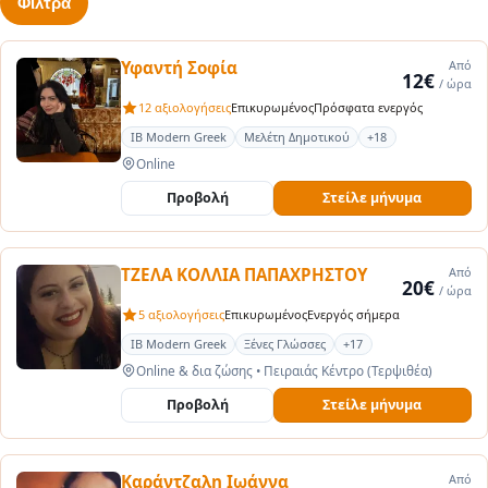
Φίλτρα
Υφαντή Σοφία
Από
12€
/ ώρα
12 αξιολογήσεις
Επικυρωμένος
Πρόσφατα ενεργός
IB Modern Greek
Μελέτη Δημοτικού
+18
Online
Προβολή
Στείλε μήνυμα
ΤΖΕΛΑ ΚΟΛΛΙΑ ΠΑΠΑΧΡΗΣΤΟΥ
Από
20€
/ ώρα
5 αξιολογήσεις
Επικυρωμένος
Ενεργός σήμερα
IB Modern Greek
Ξένες Γλώσσες
+17
Online & δια ζώσης
•
Πειραιάς Κέντρο (Τερψιθέα)
Προβολή
Στείλε μήνυμα
Καράντζαλη Ιωάννα
Από