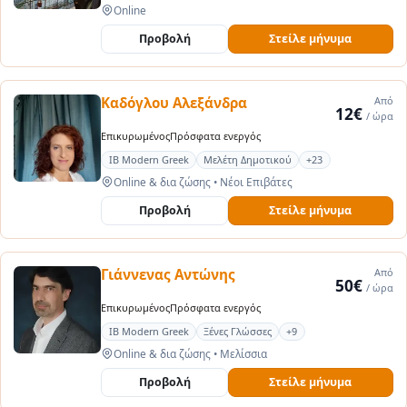
Online
Προβολή
Στείλε μήνυμα
Καδόγλου Αλεξάνδρα
Από
12€
/ ώρα
Επικυρωμένος
Πρόσφατα ενεργός
IB Modern Greek
Μελέτη Δημοτικού
+23
Online & δια ζώσης
•
Νέοι Επιβάτες
Προβολή
Στείλε μήνυμα
Γιάννενας Αντώνης
Από
50€
/ ώρα
Επικυρωμένος
Πρόσφατα ενεργός
IB Modern Greek
Ξένες Γλώσσες
+9
Online & δια ζώσης
•
Μελίσσια
Προβολή
Στείλε μήνυμα