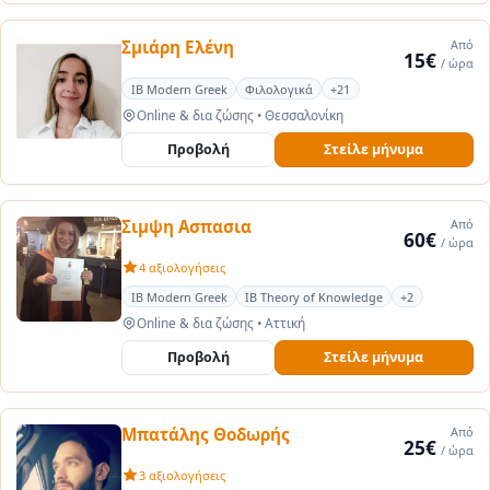
Σμιάρη Ελένη
Από
15€
/ ώρα
IB Modern Greek
Φιλολογικά
+21
Online & δια ζώσης
•
Θεσσαλονίκη
Προβολή
Στείλε μήνυμα
Σιμψη Ασπασια
Από
60€
/ ώρα
4 αξιολογήσεις
IB Modern Greek
IB Theory of Knowledge
+2
Online & δια ζώσης
•
Αττική
Προβολή
Στείλε μήνυμα
Μπατάλης Θοδωρής
Από
25€
/ ώρα
3 αξιολογήσεις