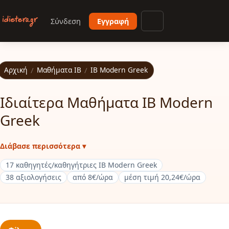
Παράκαμψη προς το κυρίως περιεχόμενο
Σύνδεση
Εγγραφή
Άνοιγμα μενού
Αρχική
/
Μαθήματα IB
/
IB Modern Greek
Ιδιαίτερα Μαθήματα IB Modern
Greek
Διάβασε περισσότερα ▾
17 καθηγητές/καθηγήτριες IB Modern Greek
38 αξιολογήσεις
από 8€/ώρα
μέση τιμή 20,24€/ώρα