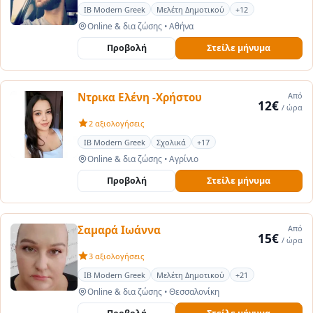
IB Modern Greek
Μελέτη Δημοτικού
+12
Online & δια ζώσης
•
Αθήνα
Προβολή
Στείλε μήνυμα
Ντρικα Ελένη -Χρήστου
Από
12€
/ ώρα
2 αξιολογήσεις
IB Modern Greek
Σχολικά
+17
Online & δια ζώσης
•
Αγρίνιο
Προβολή
Στείλε μήνυμα
Σαμαρά Ιωάννα
Από
15€
/ ώρα
3 αξιολογήσεις
IB Modern Greek
Μελέτη Δημοτικού
+21
Online & δια ζώσης
•
Θεσσαλονίκη