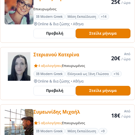
25€
/ ώρα
Επικυρωμένος
IB Modern Greek
Μέση Εκπαίδευση
+14
Online & δια ζώσης
•
Αθηνα
Προβολή
Στείλε μήνυμα
Στεριανού Κατερίνα
Από
20€
/ ώρα
4 αξιολογήσεις
Επικυρωμένος
IB Modern Greek
Ελληνικά ως Ξένη Γλώσσα
+16
Online & δια ζώσης
•
Αθήνα
Προβολή
Στείλε μήνυμα
Συμεωνίδης Μιχαήλ
Από
18€
/ ώρα
5 αξιολογήσεις
Επικυρωμένος
IB Modern Greek
Μέση Εκπαίδευση
+9