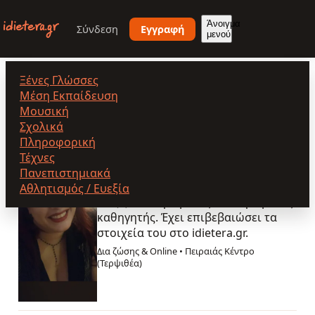
Παράκαμψη
προς
Άνοιγμα
Σύνδεση
Εγγραφή
μενού
το
κυρίως
περιεχόμενο
Ξένες Γλώσσες
ΤΖΕΛΑ ΚΟΛΛΙΑ ΠΑΠΑΧΡΗΣΤΟΥ
Μέση Εκπαίδευση
Μουσική
Σχολικά
Πληροφορική
ΤΖΕΛΑ ΚΟΛΛΙΑ
Τέχνες
ΠΑΠΑΧΡΗΣΤΟΥ
Πανεπιστημιακά
Αθλητισμός / Ευεξία
5.0
(5)
Επικυρωμένος
Επικυρωμένος
καθηγητής. Έχει επιβεβαιώσει τα
στοιχεία του στο idietera.gr.
Δια ζώσης & Online
•
Πειραιάς Κέντρο
(Τερψιθέα)