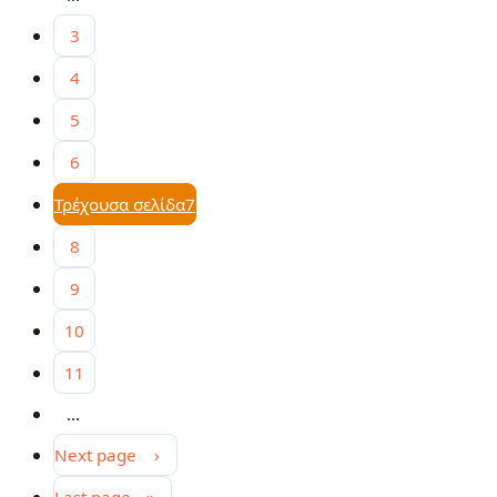
3
4
5
6
Τρέχουσα σελίδα
7
8
9
10
11
…
Next page
›
Last page
»