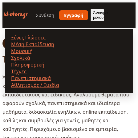
Παράκαμψη
προς
Άνοιγμα
Σύνδεση
Εγγραφή
μενού
το
κυρίως
περιεχόμενο
Ξένες Γλώσσες
Αρχική
/
Άρθρα
Μέση Εκπαίδευση
Μουσική
Τελευταία άρθρα
Σχολικά
Πληροφορική
Τέχνες
Άρθρα για τη μάθηση, την εκπαιδευτική υποστήριξη
Πανεπιστημιακά
Αθλητισμός / Ευεξία
και την προσωπική εξέλιξη, γραμμένα από
εκπαιδευτικούς και ειδικούς. Αναλύουμε θέματα που
αφορούν σχολικά, πανεπιστημιακά και ιδιαίτερα
μαθήματα, διδασκαλία ενηλίκων, online εκπαίδευση,
καθώς και συμβουλές για γονείς, μαθητές και
καθηγητές. Περιεχόμενο βασισμένο σε εμπειρία,
έρευνα και πραγματικές ανάγκες.