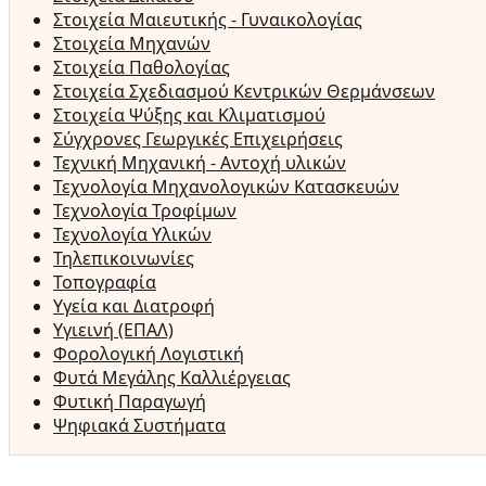
Στοιχεία Μαιευτικής - Γυναικολογίας
Στοιχεία Μηχανών
Στοιχεία Παθολογίας
Στοιχεία Σχεδιασμού Κεντρικών Θερμάνσεων
Στοιχεία Ψύξης και Κλιματισμού
Σύγχρονες Γεωργικές Επιχειρήσεις
Τεχνική Μηχανική - Αντοχή υλικών
Τεχνολογία Μηχανολογικών Κατασκευών
Τεχνολογία Τροφίμων
Τεχνολογία Υλικών
Τηλεπικοινωνίες
Τοπογραφία
Υγεία και Διατροφή
Υγιεινή (ΕΠΑΛ)
Φορολογική Λογιστική
Φυτά Μεγάλης Καλλιέργειας
Φυτική Παραγωγή
Ψηφιακά Συστήματα