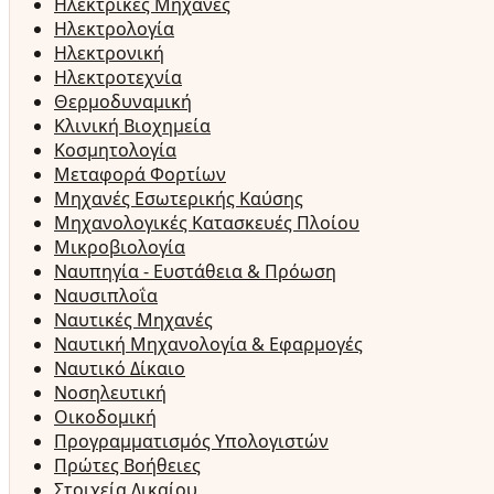
Ηλεκτρικές Μηχανές
Ηλεκτρολογία
Ηλεκτρονική
Ηλεκτροτεχνία
Θερμοδυναμική
Κλινική Βιοχημεία
Κοσμητολογία
Μεταφορά Φορτίων
Μηχανές Εσωτερικής Καύσης
Μηχανολογικές Κατασκευές Πλοίου
Μικροβιολογία
Ναυπηγία - Ευστάθεια & Πρόωση
Ναυσιπλοΐα
Ναυτικές Μηχανές
Ναυτική Μηχανολογία & Εφαρμογές
Ναυτικό Δίκαιο
Νοσηλευτική
Οικοδομική
Προγραμματισμός Υπολογιστών
Πρώτες Βοήθειες
Στοιχεία Δικαίου