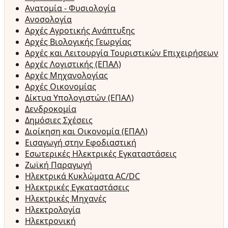
Ανατομία - Φυσιολογία
Ανοσολογία
Αρχές Αγροτικής Ανάπτυξης
Αρχές Βιολογικής Γεωργίας
Αρχές και Λειτουργία Τουριστικών Επιχειρήσεων
Αρχές Λογιστικής (ΕΠΑΛ)
Αρχές Μηχανολογίας
Αρχές Οικονομίας
Δίκτυα Υπολογιστών (ΕΠΑΛ)
Δενδροκομία
Δημόσιες Σχέσεις
Διοίκηση και Οικονομία (ΕΠΑΛ)
Εισαγωγή στην Εφοδιαστική
Εσωτερικές Ηλεκτρικές Εγκαταστάσεις
Ζωϊκή Παραγωγή
Ηλεκτρικά Κυκλώματα AC/DC
Ηλεκτρικές Εγκαταστάσεις
Ηλεκτρικές Μηχανές
Ηλεκτρολογία
Ηλεκτρονική