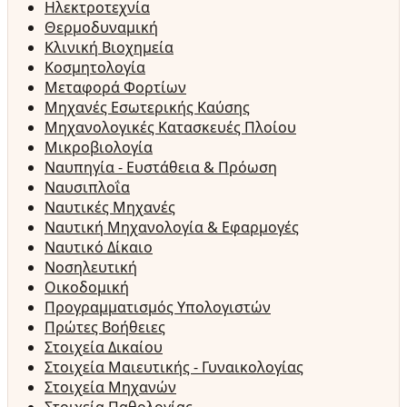
Ηλεκτροτεχνία
Θερμοδυναμική
Κλινική Βιοχημεία
Κοσμητολογία
Μεταφορά Φορτίων
Μηχανές Εσωτερικής Καύσης
Μηχανολογικές Κατασκευές Πλοίου
Μικροβιολογία
Ναυπηγία - Ευστάθεια & Πρόωση
Ναυσιπλοΐα
Ναυτικές Μηχανές
Ναυτική Μηχανολογία & Εφαρμογές
Ναυτικό Δίκαιο
Νοσηλευτική
Οικοδομική
Προγραμματισμός Υπολογιστών
Πρώτες Βοήθειες
Στοιχεία Δικαίου
Στοιχεία Μαιευτικής - Γυναικολογίας
Στοιχεία Μηχανών