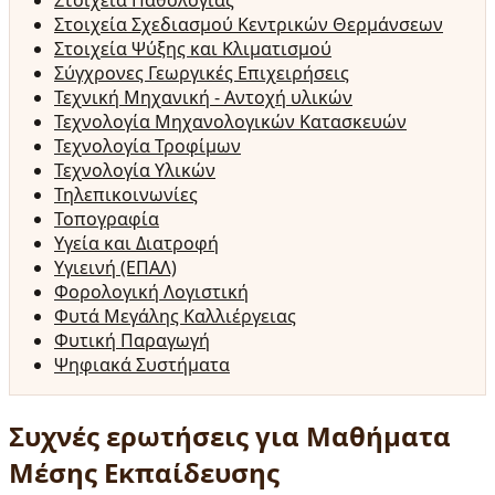
Στοιχεία Παθολογίας
Στοιχεία Σχεδιασμού Κεντρικών Θερμάνσεων
Στοιχεία Ψύξης και Κλιματισμού
Σύγχρονες Γεωργικές Επιχειρήσεις
Τεχνική Μηχανική - Αντοχή υλικών
Τεχνολογία Μηχανολογικών Κατασκευών
Τεχνολογία Τροφίμων
Τεχνολογία Υλικών
Τηλεπικοινωνίες
Τοπογραφία
Υγεία και Διατροφή
Υγιεινή (ΕΠΑΛ)
Φορολογική Λογιστική
Φυτά Μεγάλης Καλλιέργειας
Φυτική Παραγωγή
Ψηφιακά Συστήματα
Συχνές ερωτήσεις για Μαθήματα
Μέσης Εκπαίδευσης