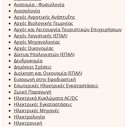
Ανατομία - Φυσιολογία
Ανοσολογία
Αρχές Αγροτικής Ανάπτυξης
Αρχές Βιολογικής Γεωργίας
Αρχές και Λειτουργία Τουριστικών Επιχειρήσεων
Αρχές Λογιστικής (ΕΠΑΛ)
Αρχές Μηχανολογίας
Αρχές Οικονομίας
Δίκτυα Υπολογιστών (ΕΠΑΛ)
Δενδροκομία
Δημόσιες Σχέσεις
Διοίκηση και Οικονομία (ΕΠΑΛ)
Εισαγωγή στην Εφοδιαστική
Εσωτερικές Ηλεκτρικές Εγκαταστάσεις
Ζωϊκή Παραγωγή
Ηλεκτρικά Κυκλώματα AC/DC
Ηλεκτρικές Εγκαταστάσεις
Ηλεκτρικές Μηχανές
Ηλεκτρολογία
Ηλεκτρονική