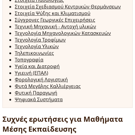
Στοιχεία Παθολογίας
Στοιχεία Σχεδιασμού Κεντρικών Θερμάνσεων
Στοιχεία Ψύξης και Κλιματισμού
Σύγχρονες Γεωργικές Επιχειρήσεις
Τεχνική Μηχανική - Αντοχή υλικών
Τεχνολογία Μηχανολογικών Κατασκευών
Τεχνολογία Τροφίμων
Τεχνολογία Υλικών
Τηλεπικοινωνίες
Τοπογραφία
Υγεία και Διατροφή
Υγιεινή (ΕΠΑΛ)
Φορολογική Λογιστική
Φυτά Μεγάλης Καλλιέργειας
Φυτική Παραγωγή
Ψηφιακά Συστήματα
Συχνές ερωτήσεις για Μαθήματα
Μέσης Εκπαίδευσης