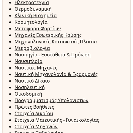
Ηλεκτροτεχνία
Θερμοδυναμική
Κλινική Βιοχημεία
Κοσμητολογία
Μεταφορά Φορτίων
Μηχανές Εσωτερικής Καύσης
Μηχανολογικές Κατασκευές Πλοίου
Μικροβιολογία
Ναυπηγία - Ευστάθεια & Πρόωση
Ναυσιπλοΐα
Ναυτικές Μηχανές
Ναυτική Μηχανολογία & Εφαρμογές
Ναυτικό Δίκαιο
Νοσηλευτική
Οικοδομική
Προγραμματισμός Υπολογιστών
Πρώτες Βοήθειες
Στοιχεία Δικαίου
Στοιχεία Μαιευτικής - Γυναικολογίας
Στοιχεία Μηχανών