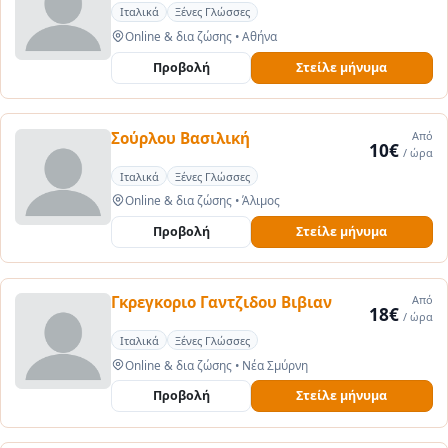
Ιταλικά
Ξένες Γλώσσες
Online & δια ζώσης
•
Αθήνα
Προβολή
Στείλε μήνυμα
Σούρλου Βασιλική
Από
10€
/ ώρα
Ιταλικά
Ξένες Γλώσσες
Online & δια ζώσης
•
Άλιμος
Προβολή
Στείλε μήνυμα
Γκρεγκοριο Γαντζιδου Βιβιαν
Από
18€
/ ώρα
Ιταλικά
Ξένες Γλώσσες
Online & δια ζώσης
•
Νέα Σμύρνη
Προβολή
Στείλε μήνυμα