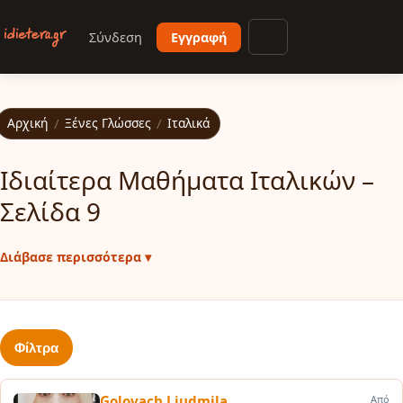
Παράκαμψη προς το κυρίως περιεχόμενο
Σύνδεση
Εγγραφή
Άνοιγμα μενού
Αρχική
/
Ξένες Γλώσσες
/
Ιταλικά
Ιδιαίτερα Μαθήματα Ιταλικών –
Σελίδα 9
Διάβασε περισσότερα ▾
Φίλτρα
Golovach Liudmila
Από