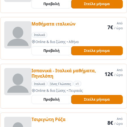
Προβολή
Στείλε μήνυμα
Μαθήματα ιταλικών
Από
7€
/ ώρα
Ιταλικά
Online & δια ζώσης
•
Αθήνα
Προβολή
Στείλε μήνυμα
Ισπανικά - Ιταλικά μαθήματα,
Από
12€
/ ώρα
Πηνελόπη
Ιταλικά
Ξένες Γλώσσες
+1
Online & δια ζώσης
•
Πειραιάς
Προβολή
Στείλε μήνυμα
Τσιριγώτη Ρόζα
Από
8€
/ ώρα