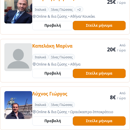
25€
/ ώρα
Ιταλικά
Ξένες Γλώσσες
+2
Online & δια ζώσης
•
Αθήνα/ Κουκάκι
Προβολή
Στείλε μήνυμα
Καπελάκη Μαρίνα
Από
20€
/ ώρα
Ιταλικά
Ξένες Γλώσσες
Online & δια ζώσης
•
Αθήνα
Προβολή
Στείλε μήνυμα
Λύχνος Γιώργος
Από
8€
/ ώρα
Ιταλικά
Ξένες Γλώσσες
Online & δια ζώσης
•
Ωραιόκαστρο-Ιπποκράτειο
Προβολή
Στείλε μήνυμα