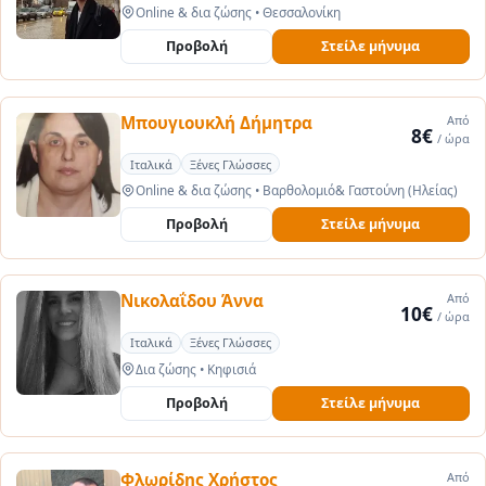
Online & δια ζώσης
•
Θεσσαλονίκη
Προβολή
Στείλε μήνυμα
Μπουγιουκλή Δήμητρα
Από
8€
/ ώρα
Ιταλικά
Ξένες Γλώσσες
Online & δια ζώσης
•
Βαρθολομιό& Γαστούνη (Ηλείας)
Προβολή
Στείλε μήνυμα
Νικολαΐδου Άννα
Από
10€
/ ώρα
Ιταλικά
Ξένες Γλώσσες
Δια ζώσης
•
Κηφισιά
Προβολή
Στείλε μήνυμα
Φλωρίδης Χρήστος
Από