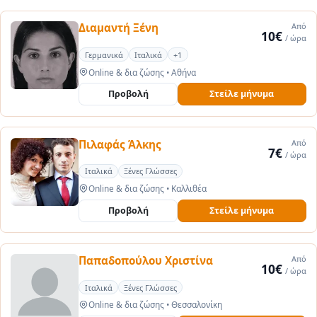
Διαμαντή Ξένη
Από
10€
/ ώρα
Γερμανικά
Ιταλικά
+1
Online & δια ζώσης
•
Αθήνα
Προβολή
Στείλε μήνυμα
Πιλαφάς Άλκης
Από
7€
/ ώρα
Ιταλικά
Ξένες Γλώσσες
Online & δια ζώσης
•
Καλλιθέα
Προβολή
Στείλε μήνυμα
Παπαδοπούλου Χριστίνα
Από
10€
/ ώρα
Ιταλικά
Ξένες Γλώσσες
Online & δια ζώσης
•
Θεσσαλονίκη