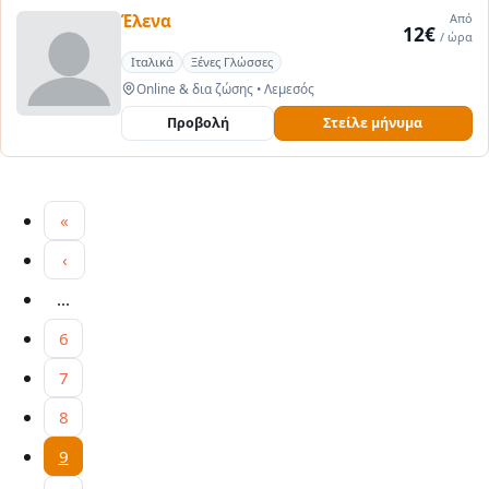
Έλενα
Από
12€
/ ώρα
Ιταλικά
Ξένες Γλώσσες
Online & δια ζώσης
•
Λεμεσός
Προβολή
Στείλε μήνυμα
First page
«
ροηγούμενη σελίδα
‹
…
6
7
8
Τρέχουσα σελίδα
9