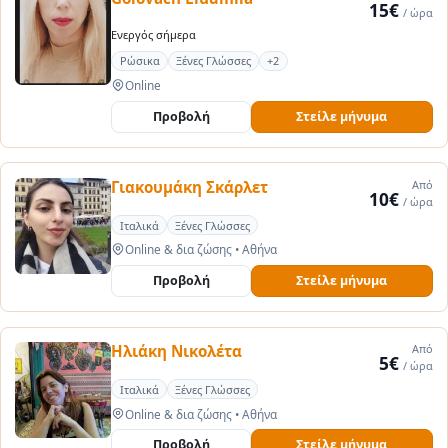
15€
/ ώρα
Ενεργός σήμερα
Ρώσικα
Ξένες Γλώσσες
+2
Online
Προβολή
Στείλε μήνυμα
Γιακουμάκη Σκάρλετ
Από
10€
/ ώρα
Ιταλικά
Ξένες Γλώσσες
Online & δια ζώσης
•
Αθήνα
Προβολή
Στείλε μήνυμα
Ηλιάκη Νικολέτα
Από
5€
/ ώρα
Ιταλικά
Ξένες Γλώσσες
Online & δια ζώσης
•
Αθήνα
Προβολή
Στείλε μήνυμα