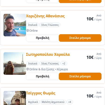
Χαριζάνης Αθανάσιος
Από
10€
/ ώρα
Ιταλικά
Ξένες Γλώσσες
Online
Προβολή
Στείλε μήνυμα
Σωτηροπούλου Χαρούλα
Από
10€
/ ώρα
Ιταλικά
Ξένες Γλώσσες
+2
Online & δια ζώσης
•
Κέρκυρα
Προβολή
Στείλε μήνυμα
Τσίγγρος Θωμάς
Από
10€
/ ώρα
Αγγλικά
Μελέτη Δημοτικού
+4